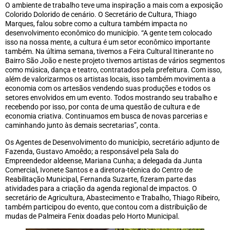
O ambiente de trabalho teve uma inspiração a mais com a exposição
Colorido Dolorido de cenário. O Secretário de Cultura, Thiago
Marques, falou sobre como a cultura também impacta no
desenvolvimento econômico do município. “A gente tem colocado
isso na nossa mente, a cultura é um setor econômico importante
também. Na última semana, tivemos a Feira Cultural Itinerante no
Bairro São João e neste projeto tivemos artistas de vários segmentos
como música, dança e teatro, contratados pela prefeitura. Com isso,
além de valorizarmos os artistas locais, isso também movimenta a
economia com os artesãos vendendo suas produções e todos os
setores envolvidos em um evento. Todos mostrando seu trabalho e
recebendo por isso, por conta de uma questão de cultura e de
economia criativa. Continuamos em busca de novas parcerias e
caminhando junto às demais secretarias”, conta.
Os Agentes de Desenvolvimento do município, secretário adjunto de
Fazenda, Gustavo Amoêdo; a responsável pela Sala do
Empreendedor aldeense, Mariana Cunha; a delegada da Junta
Comercial, Ivonete Santos e a diretora-técnica do Centro de
Reabilitação Municipal, Fernanda Suzarte, fizeram parte das
atividades para a criação da agenda regional de impactos. O
secretário de Agricultura, Abastecimento e Trabalho, Thiago Ribeiro,
também participou do evento, que contou com a distribuição de
mudas de Palmeira Fenix doadas pelo Horto Municipal.