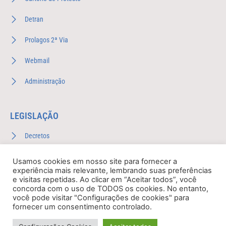
Detran
Prolagos 2ª Via
Webmail
Administração
LEGISLAÇÃO
Decretos
Leis Complementares
Usamos cookies em nosso site para fornecer a
experiência mais relevante, lembrando suas preferências
Leis Ordinárias
e visitas repetidas. Ao clicar em “Aceitar todos”, você
concorda com o uso de TODOS os cookies. No entanto,
você pode visitar "Configurações de cookies" para
Plano Anual de Fiscalização
fornecer um consentimento controlado.