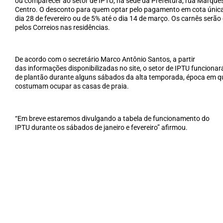
ou comparecer ao setor de IPTU, na sede da Prefeitura, rua Marques
Centro. O desconto para quem optar pelo pagamento em cota única
dia 28 de fevereiro ou de 5% até o dia 14 de março. Os carnês serão
pelos Correios nas residências.
De acordo com o secretário Marco Antônio Santos, a partir
das informações disponibilizadas no site, o setor de IPTU funciona
de plantão durante alguns sábados da alta temporada, época em q
costumam ocupar as casas de praia.
“Em breve estaremos divulgando a tabela de funcionamento do
IPTU durante os sábados de janeiro e fevereiro” afirmou.