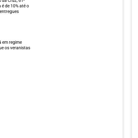
 da Cruz, 61-
 é de 10% até o
 entregues
rá em regime
ue os veranistas