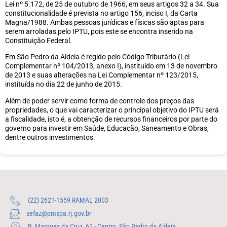
Lei nº 5.172, de 25 de outubro de 1966, em seus artigos 32 a 34. Sua
constitucionalidade é prevista no artigo 156, inciso I, da Carta
Magna/1988. Ambas pessoas jurídicas e físicas são aptas para
serem arroladas pelo IPTU, pois este se encontra inserido na
Constituição Federal.
Em São Pedro da Aldeia é regido pelo Código Tributário (Lei
Complementar nº 104/2013, anexo I), instituído em 13 de novembro
de 2013 e suas alterações na Lei Complementar nº 123/2015,
instituída no dia 22 de junho de 2015.
Além de poder servir como forma de controle dos preços das
propriedades, o que vai caracterizar o principal objetivo do IPTU será
a fiscalidade, isto é, a obtenção de recursos financeiros por parte do
governo para investir em Saúde, Educação, Saneamento e Obras,
dentre outros investimentos.
(22) 2621-1559 RAMAL 2003
sefaz@pmspa.rj.gov.br
R. Marques da Cruz, 61 - Centro, São Pedro da Aldeia