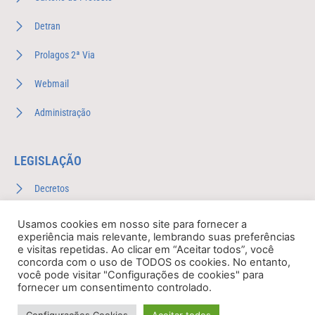
Detran
Prolagos 2ª Via
Webmail
Administração
LEGISLAÇÃO
Decretos
Leis Complementares
Usamos cookies em nosso site para fornecer a
experiência mais relevante, lembrando suas preferências
Leis Ordinárias
e visitas repetidas. Ao clicar em “Aceitar todos”, você
concorda com o uso de TODOS os cookies. No entanto,
você pode visitar "Configurações de cookies" para
Plano Anual de Fiscalização
fornecer um consentimento controlado.